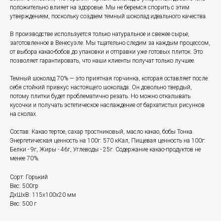
положительно влияет на здоровье. Мы не беремся спорить с этим
утверждением, поскольку создаем темный шоколад идеального качества.
В производстве используется только натуральное и свежее сырье,
заготовленное в Венесуэле. Мы тщательно следим за каждым процессом,
от выбора какао-бобов до упаковки и отправки уже готовых плиток. Это
позволяет гарантировать, что наши клиенты получат только лучшее.
Темный шоколад 70% — это приятная горчинка, которая оставляет после
себя стойкий привкус настоящего шоколада. Он довольно твердый,
потому плитки будет проблематично резать. Но можно откалывать
кусочки и получать эстетическое наслаждение от бархатистых рисунков
на сколах.
Состав: Какао тертое, сахар тростниковый, масло какао, бобы Тонка.
Энергетическая ценность на 100г: 570 кКал, Пищевая ценность на 100г:
Белки - 9г, Жиры - 46г, Углеводы - 25г. Содержание какао-продуктов не
менее 70%.
Сорт: Горький
Вес: 500гр
ДxШxВ: 115x100x20 мм
Вес: 500 г