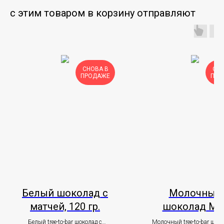
с этим товаром в корзину отправляют
СНОВА В
СНО
ПРОДАЖЕ
ПРО
Белый шоколад с
Молочный
матчей, 120 гр.
шоколад Mil
Miranda с
Белый tree-to-bar шоколад с
Молочный tree-to-bar шоко